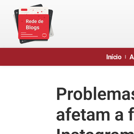
Início
A
Problema
afetam a 