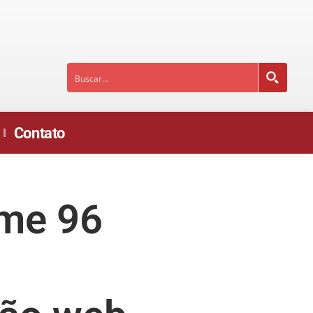
Contato
me 96