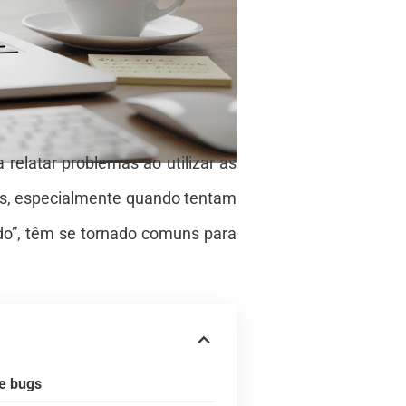
elatar problemas ao utilizar as
ões, especialmente quando tentam
ado”, têm se tornado comuns para
de bugs