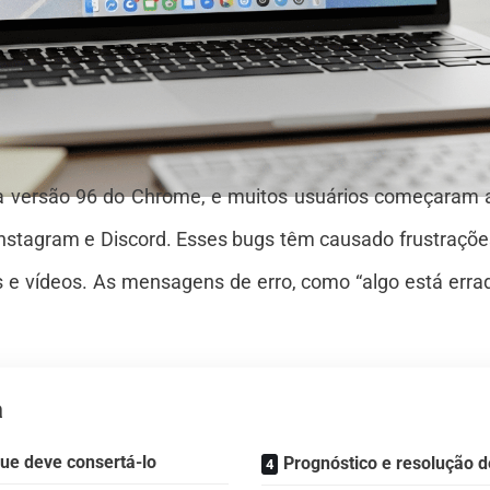
 versão 96 do Chrome, e muitos usuários começaram a r
r, Instagram e Discord. Esses bugs têm causado frustraç
tos e vídeos. As mensagens de erro, como “algo está err
a
que deve consertá-lo
Prognóstico e resolução 