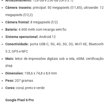
Armazenamento:
128 GB e 256 GB (UFS 3.1)
Câmera traseira:
principal: 50 megapixels (f/1,85); ultrawide: 12
megapixels (f/2,2)
Câmera frontal:
8 megapixels (f/2)
Bateria:
4.600 mAh com recarga sem fio
Sistema operacional:
Android 12
Conectividade:
porta USB-C, 5G, 4G, 3G, 2G, Wi-Fi 6E, Bluetooth
5.2, GPS e NFC
Mais:
leitor de impressões digitais sob a tela, eSIM, certificação
IP68
Dimensões:
158,6 x 74,8 x 8,9 mm
Peso:
207 gramas
Cores:
coral, preto e verde
Google Pixel 6 Pro