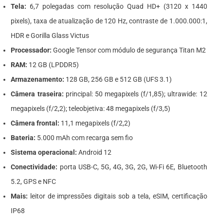
Tela:
6,7 polegadas com resolução Quad HD+ (3120 x 1440
pixels), taxa de atualização de 120 Hz, contraste de 1.000.000:1,
HDR e Gorilla Glass Victus
Processador:
Google Tensor com módulo de segurança Titan M2
RAM:
12 GB (LPDDR5)
Armazenamento:
128 GB, 256 GB e 512 GB (UFS 3.1)
Câmera traseira:
principal: 50 megapixels (f/1,85); ultrawide: 12
megapixels (f/2,2); teleobjetiva: 48 megapixels (f/3,5)
Câmera frontal:
11,1 megapixels (f/2,2)
Bateria:
5.000 mAh com recarga sem fio
Sistema operacional:
Android 12
Conectividade:
porta USB-C, 5G, 4G, 3G, 2G, Wi-Fi 6E, Bluetooth
5.2, GPS e NFC
Mais:
leitor de impressões digitais sob a tela, eSIM, certificação
IP68