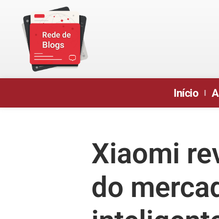
Início
A
Xiaomi re
do mercad