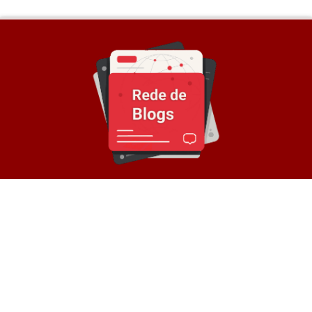
Sobre a Rede
© Rede de Blogs é um portal que é composto por
mais de 30 blogs parceiros e divulga notícias
atualizadas sobre diversos temas. Oferece
divulgação de conteúdos e backlinks para