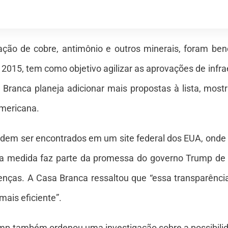
ração de cobre, antimônio e outros minerais, foram ben
m 2015, tem como objetivo agilizar as aprovações de infr
sa Branca planeja adicionar mais propostas à lista, m
mericana.
podem ser encontrados em um site federal dos EUA, ond
sa medida faz parte da promessa do governo Trump de
cenças. A Casa Branca ressaltou que “essa transparênc
ais eficiente”.
mp também ordenou uma investigação sobre a possibilida