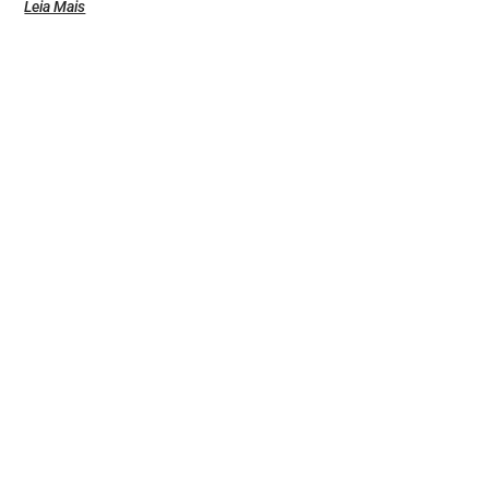
Leia Mais
Sobre a Rede
© Rede de Blogs é um portal que é composto por