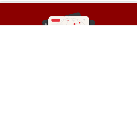
Sobre a Rede
© Rede de Blogs é um portal que é composto por
mais de 30 blogs parceiros e divulga notícias
atualizadas sobre diversos temas. Oferece
divulgação de conteúdos e backlinks para
empresas.