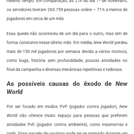
mesmo tempo. Em comparação, às 21h do dia 1º de novembro,
os servidores tiveram 265.759 pessoas online — 71% a menos de
jogadores em cerca de um mês.
Essa queda não aconteceu de um dia para o outro, mas sim de
forma constante nesse último mês. Em média,
New World
perdeu
mais de 150 mil jogadores por semana devido a vários motivos,
como bugs, história sem profundidade, poucas atividades no
final da campanha e diversas mecânicas repetitivas e tediosas.
As possíveis causas do êxodo de
New
World
Por ser focado em modos PvP (jogador contra jogador),
New
World
não oferece muito espaço para pessoas que preferem
atividades PvE (jogador contra ambiente), como masmorras e
raids. Essa parcela de usuários pode ter se animado durante um