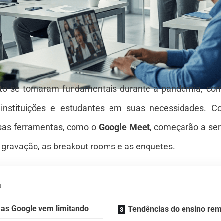
to se tornaram fundamentais durante a pandemia, co
r instituições e estudantes em suas necessidades. 
ssas ferramentas, como o
Google Meet
, começarão a ser
a gravação, as breakout rooms e as enquetes.
a
as Google vem limitando
Tendências do ensino re