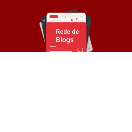
Sobre a Rede
© Rede de Blogs é um portal que é composto por
mais de 30 blogs parceiros e divulga notícias
atualizadas sobre diversos temas. Oferece
divulgação de conteúdos e backlinks para
empresas.