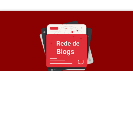
Sobre a Rede
© Rede de Blogs é um portal que é composto por
mais de 30 blogs parceiros e divulga notícias
atualizadas sobre diversos temas. Oferece
divulgação de conteúdos e backlinks para