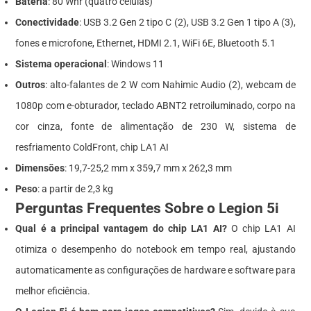
Bateria
: 80 Whr (quatro células)
Conectividade
: USB 3.2 Gen 2 tipo C (2), USB 3.2 Gen 1 tipo A (3),
fones e microfone, Ethernet, HDMI 2.1, WiFi 6E, Bluetooth 5.1
Sistema operacional
: Windows 11
Outros
: alto-falantes de 2 W com Nahimic Audio (2), webcam de
1080p com e-obturador, teclado ABNT2 retroiluminado, corpo na
cor cinza, fonte de alimentação de 230 W, sistema de
resfriamento ColdFront, chip LA1 AI
Dimensões
: 19,7-25,2 mm x 359,7 mm x 262,3 mm
Peso
: a partir de 2,3 kg
Perguntas Frequentes Sobre o Legion 5i
Qual é a principal vantagem do chip LA1 AI?
O chip LA1 AI
otimiza o desempenho do notebook em tempo real, ajustando
automaticamente as configurações de hardware e software para
melhor eficiência.