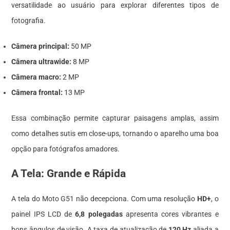
versatilidade ao usuário para explorar diferentes tipos de
fotografia.
Câmera principal:
50 MP
Câmera ultrawide:
8 MP
Câmera macro:
2 MP
Câmera frontal:
13 MP
Essa combinação permite capturar paisagens amplas, assim
como detalhes sutis em close-ups, tornando o aparelho uma boa
opção para fotógrafos amadores.
A Tela: Grande e Rápida
A tela do Moto G51 não decepciona. Com uma resolução
HD+
, o
painel IPS LCD de
6,8 polegadas
apresenta cores vibrantes e
bons ângulos de visão. A taxa de atualização de
120 Hz
aliada a