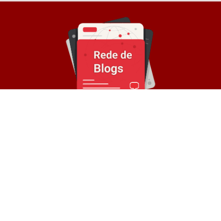
Sobre a Rede
© Rede de Blogs é um portal que é composto por
mais de 30 blogs parceiros e divulga notícias
atualizadas sobre diversos temas. Oferece
divulgação de conteúdos e backlinks para
empresas.