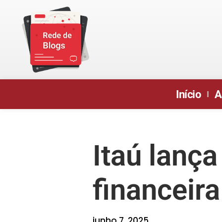
Início
A
Itaú lanç
financeir
junho 7, 2025