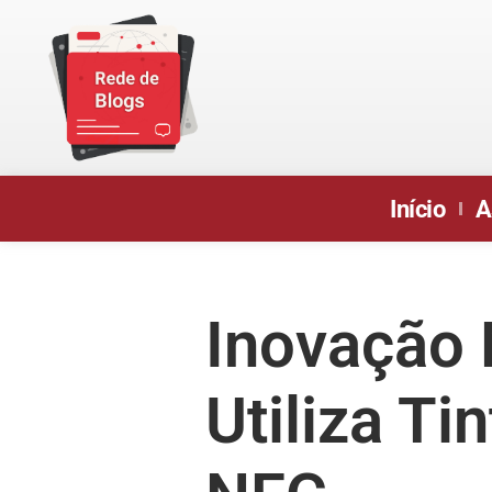
Início
A
Inovação 
Utiliza Ti