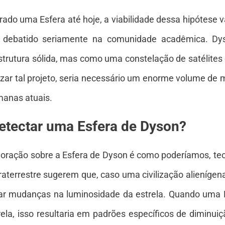
o uma Esfera até hoje, a viabilidade dessa hipótese va
ebatido seriamente na comunidade acadêmica. Dyso
rutura sólida, mas como uma constelação de satélites o
lizar tal projeto, seria necessário um enorme volume de 
anas atuais.
tectar uma Esfera de Dyson?
loração sobre a Esfera de Dyson é como poderíamos, teor
raterrestre sugerem que, caso uma civilização alienígen
icar mudanças na luminosidade da estrela. Quando uma E
ela, isso resultaria em padrões específicos de diminui