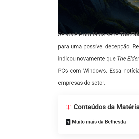
Se você é um fã da série
The Eld
para uma possível decepção. Re
indicou novamente que
The Elder
PCs com Windows. Essa notícia
empresas do setor.
Conteúdos da Matéri
Muito mais da Bethesda