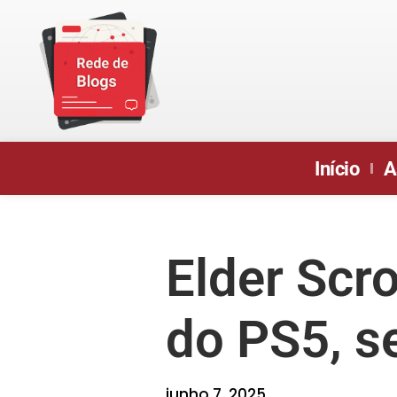
Início
A
Elder Scr
do PS5, s
junho 7, 2025