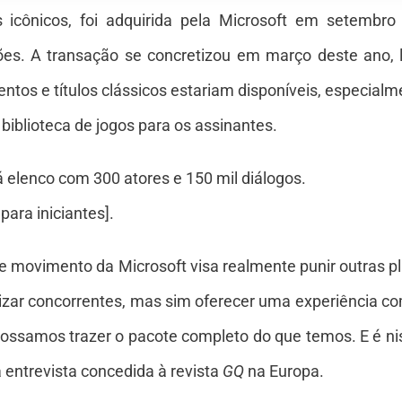
s icônicos, foi adquirida pela Microsoft em setembr
ões. A transação se concretizou em março deste ano,
os e títulos clássicos estariam disponíveis, especialm
iblioteca de jogos para os assinantes.
á elenco com 300 atores e 150 mil diálogos.
ara iniciantes].
se movimento da Microsoft visa realmente punir outras p
izar concorrentes, mas sim oferecer uma experiência co
possamos trazer o pacote completo do que temos. E é n
 entrevista concedida à revista
GQ
na Europa.