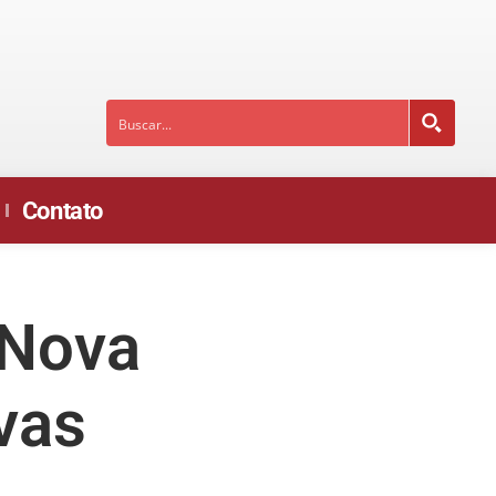
Contato
 Nova
vas