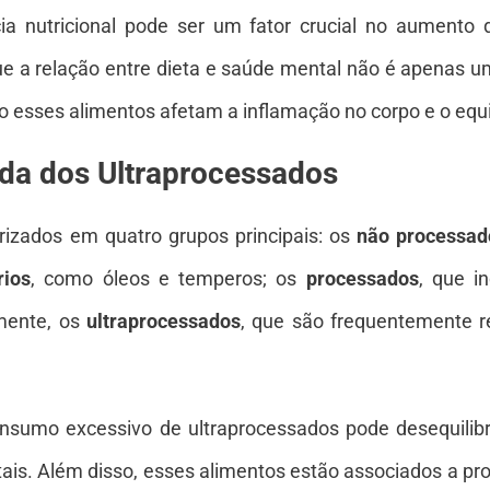
cia nutricional pode ser um fator crucial no aumento
ue a relação entre dieta e saúde mental não é apenas u
sses alimentos afetam a inflamação no corpo e o equilíb
da dos Ultraprocessados
izados em quatro grupos principais: os
não processad
rios
, como óleos e temperos; os
processados
, que i
lmente, os
ultraprocessados
, que são frequentemente r
consumo excessivo de ultraprocessados pode desequilib
vitais. Além disso, esses alimentos estão associados a 