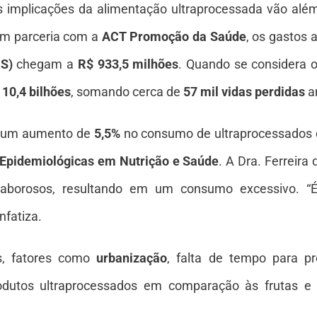
implicações da alimentação ultraprocessada vão além
em parceria com a
ACT Promoção da Saúde
, os gastos 
S)
chegam a
R$ 933,5 milhões
. Quando se considera o
 10,4 bilhões
, somando cerca de
57 mil vidas perdidas
a
ra um aumento de
5,5%
no consumo de ultraprocessados 
 Epidemiológicas em Nutrição e Saúde
. A Dra. Ferreir
aborosos, resultando em um consumo excessivo. “É
nfatiza.
is, fatores como
urbanização
, falta de tempo para pr
rodutos ultraprocessados em comparação às frutas e