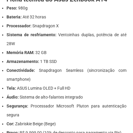
Peso:
980g
Bateria:
Até 32 horas
Processador:
Snapdragon X
Sistema de resfriamento:
Ventoinhas duplas, potência de até
28W
Memória RAM:
32 GB
Armazenamento:
1 TB SSD
Conectividade:
Snapdragon Seamless (sincronização com
smartphone)
Tela:
ASUS Lumina OLED + Full HD
Áudio:
Sistema de alto-falantes integrado
Segurança:
Processador Microsoft Pluton para autenticação
segura
Cor:
Zabriskie Beige (Bege)
Preço:
R$ 9.999,00 (10% de desconto para pagamento via Pix)