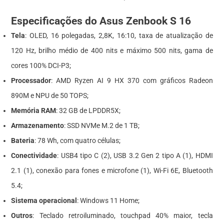
Especificações do Asus Zenbook S 16
Tela
: OLED, 16 polegadas, 2,8K, 16:10, taxa de atualização de
120 Hz, brilho médio de 400 nits e máximo 500 nits, gama de
cores 100% DCI-P3;
Processador
: AMD Ryzen AI 9 HX 370 com gráficos Radeon
890M e NPU de 50 TOPS;
Memória RAM
: 32 GB de LPDDR5X;
Armazenamento
: SSD NVMe M.2 de 1 TB;
Bateria
: 78 Wh, com quatro células;
Conectividade
: USB4 tipo C (2), USB 3.2 Gen 2 tipo A (1), HDMI
2.1 (1), conexão para fones e microfone (1), Wi-Fi 6E, Bluetooth
5.4;
Sistema operacional
: Windows 11 Home;
Outros
: Teclado retroiluminado, touchpad 40% maior, tecla