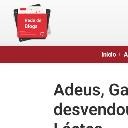
Início
A
Adeus, Ga
desvendou