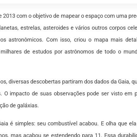
e 2013 com o objetivo de mapear o espaço com uma preci
anetas, estrelas, asteroides e vários outros corpos cel
tos astronômicos. Com isso, criou o mapa mais deta
ilhares de estudos por astrônomos de todo o mundo
nos, diversas descobertas partiram dos dados da Gaia,
cos. O impacto de suas observações pode ser visto em
ção de galáxias.
a é simples: seu combustível acabou. E olha que ela re
nos, mas acabou se estendendo para 11. Essa durabili