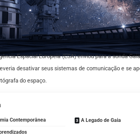
Agência Espacial Europeia (ESA) enviou para a sonda Ga
 deveria desativar seus sistemas de comunicação e se a
rtógrafa do espaço.
a
nomia Contemporânea
A Legado de Gaia
Aprendizados