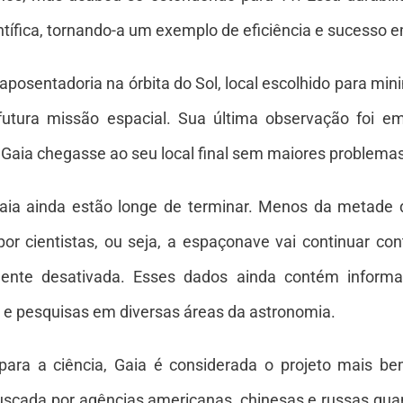
tífica, tornando-a um exemplo de eficiência e sucesso 
aposentadoria na órbita do Sol, local escolhido para mini
 futura missão espacial. Sua última observação foi 
 Gaia chegasse ao seu local final sem maiores problemas
Gaia ainda estão longe de terminar. Menos da metade 
or cientistas, ou seja, a espaçonave vai continuar co
nte desativada. Esses dados ainda contém informa
 e pesquisas em diversas áreas da astronomia.
para a ciência, Gaia é considerada o projeto mais b
fuscada por agências americanas, chinesas e russas qua