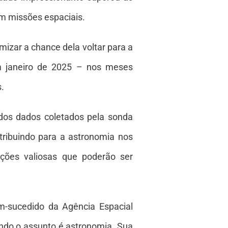
em missões espaciais.
mizar a chance dela voltar para a
em janeiro de 2025 – nos meses
.
dos dados coletados pela sonda
ntribuindo para a astronomia nos
ções valiosas que poderão ser
em-sucedido da Agência Espacial
ndo o assunto é astronomia. Sua